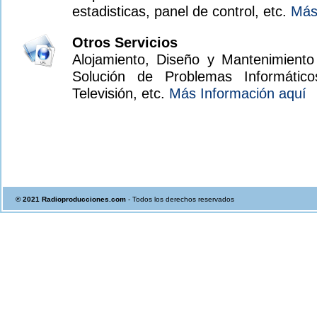
estadisticas, panel de control, etc.
Más
Otros Servicios
Alojamiento, Diseño y Mantenimient
Solución de Problemas Informático
Televisión, etc.
Más Información aquí
emitir, online, on-line, streaming, shoutcast, icecast2, icecast, Emi
radio internet, web radio, shoutcast radio, radio streaming, audio
programas, megatop, grabacion publicidad, grabación de cuñas, emi
streaming, shoutcast, icecast2, icecast, Emitir online,streaming, ra
shoutcast radio, radio streaming, audio streaming, produccion p
publicidad, grabación de cuñas
© 2021 Radioproducciones.com
- Todos los derechos reservados